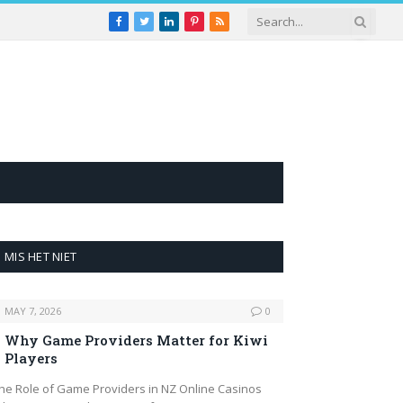
Facebook
Twitter
LinkedIn
Pinterest
RSS
MIS HET NIET
MAY 7, 2026
0
Why Game Providers Matter for Kiwi
Players
he Role of Game Providers in NZ Online Casinos