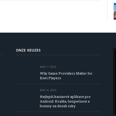
ONZE KEUZES
MAY 7, 2026
Why Game Providers Matter for
Kiwi Players
MAY 4, 2026
Nejlepší kasinové aplikace pro
Android: Kvalita, bezpečnost a
bonusy na dosah ruky