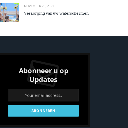
NOVEMBER 28, 2021
Verzorging van uw waterschermen
Abonneer u op
Updates