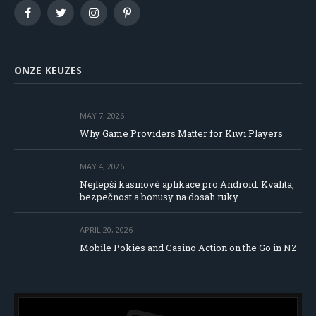
Facebook
Twitter
Instagram
Pinterest
ONZE KEUZES
MAY 7, 2026
Why Game Providers Matter for Kiwi Players
MAY 4, 2026
Nejlepší kasinové aplikace pro Android: Kvalita,
bezpečnost a bonusy na dosah ruky
APRIL 20, 2026
Mobile Pokies and Casino Action on the Go in NZ