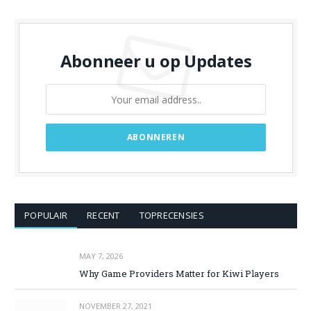
Abonneer u op Updates
POPULAIR
RECENT
TOPRECENSIES
MAY 7, 2026
Why Game Providers Matter for Kiwi Players
NOVEMBER 27, 2021