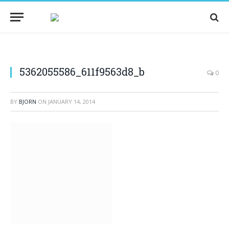
5362055586_611f9563d8_b
0
BY
BJORN
ON
JANUARY 14, 2014