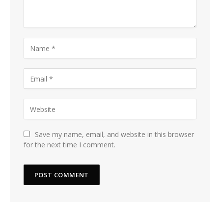
Save my name, email, and website in this browser
for the next time I comment.