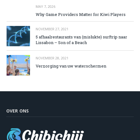
MAY 7, 2026
Why Game Providers Matter for Kiwi Players
NOVEMBER 27, 2021
5 afhaalrestaurants van (mislukte) surftrip naar
Lissabon – Son of a Beach
NOVEMBER 28, 2021
Verzorging van uw waterschermen
OVER ONS