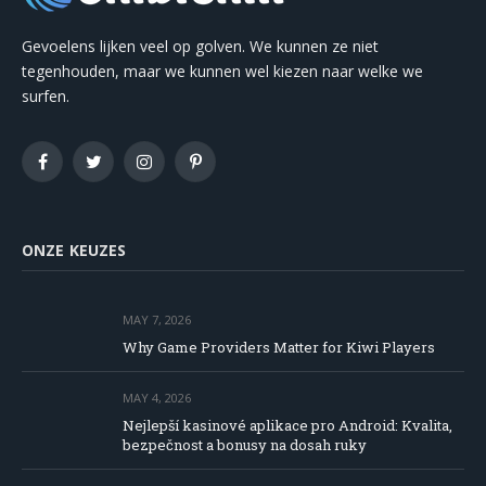
Gevoelens lijken veel op golven. We kunnen ze niet
tegenhouden, maar we kunnen wel kiezen naar welke we
surfen.
Facebook
Twitter
Instagram
Pinterest
ONZE KEUZES
MAY 7, 2026
Why Game Providers Matter for Kiwi Players
MAY 4, 2026
Nejlepší kasinové aplikace pro Android: Kvalita,
bezpečnost a bonusy na dosah ruky