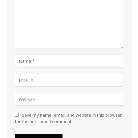
Save my name, email, and website in this browser
for the next time I comment.