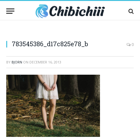
783545386_d17c825e78_b
0
BY
BJORN
ON
DECEMBER 16, 2013