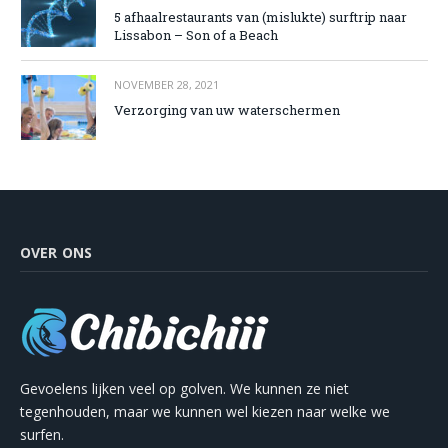
5 afhaalrestaurants van (mislukte) surftrip naar
Lissabon – Son of a Beach
NOVEMBER 28, 2021
Verzorging van uw waterschermen
OVER ONS
Gevoelens lijken veel op golven. We kunnen ze niet
tegenhouden, maar we kunnen wel kiezen naar welke we
surfen.