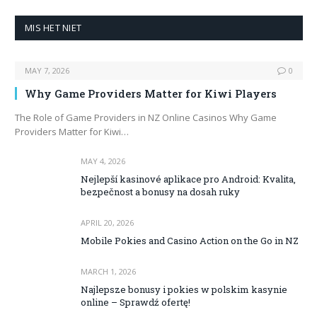
MIS HET NIET
MAY 7, 2026
0
Why Game Providers Matter for Kiwi Players
The Role of Game Providers in NZ Online Casinos Why Game
Providers Matter for Kiwi…
MAY 4, 2026
Nejlepší kasinové aplikace pro Android: Kvalita,
bezpečnost a bonusy na dosah ruky
APRIL 20, 2026
Mobile Pokies and Casino Action on the Go in NZ
MARCH 1, 2026
Najlepsze bonusy i pokies w polskim kasynie
online – Sprawdź ofertę!