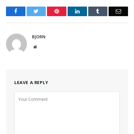
Facebook
Twitter
Pinterest
LinkedIn
Tumblr
Email
BJORN
Website
LEAVE A REPLY