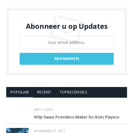
Abonneer u op Updates
POPULAIR
RECENT
TOPRECENSIES
MAY 7, 2026
Why Game Providers Matter for Kiwi Players
NOVEMBER 27, 2021