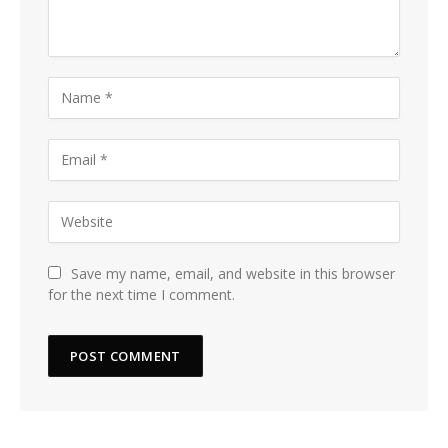
Save my name, email, and website in this browser
for the next time I comment.