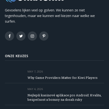
Gevoelens lijken veel op golven. We kunnen ze niet
tegenhouden, maar we kunnen wel kiezen naar welke we
surfen.
Facebook
Twitter
Instagram
Pinterest
ONZE KEUZES
MAY 7, 2026
Why Game Providers Matter for Kiwi Players
MAY 4, 2026
Nejlepší kasinové aplikace pro Android: Kvalita,
bezpečnost a bonusy na dosah ruky