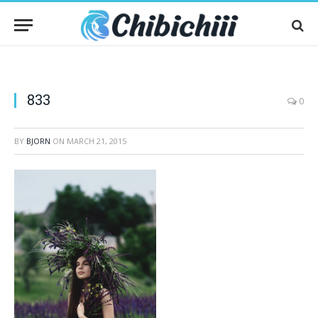
833
0
BY
BJORN
ON
MARCH 21, 2015