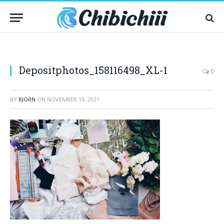
Depositphotos_158116498_XL-1
0
BY
BJORN
ON
NOVEMBER 13, 2021