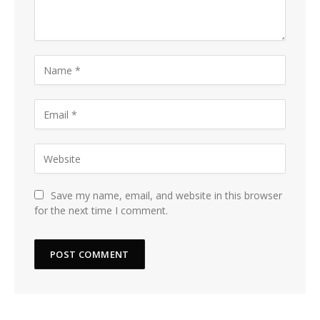
Save my name, email, and website in this browser
for the next time I comment.