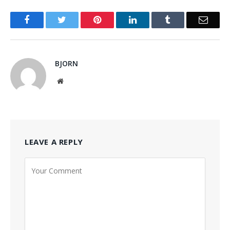
Facebook
Twitter
Pinterest
LinkedIn
Tumblr
Email
BJORN
Website
LEAVE A REPLY