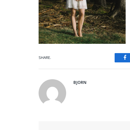
F
SHARE.
BJORN