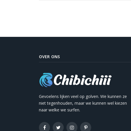
OVER ONS
Gevoelens lijken veel op golven. We kunnen ze
niet tegenhouden, maar we kunnen wel kiezen
naar welke we surfen.
Facebook
Twitter
Instagram
Pinterest