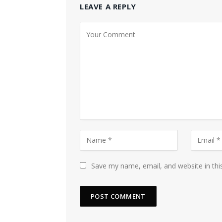
LEAVE A REPLY
Save my name, email, and website in thi