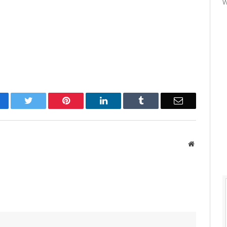
W
acebook
Twitter
Pinterest
LinkedIn
Tumblr
Email
Website