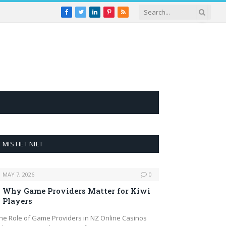
Facebook
Twitter
LinkedIn
Pinterest
RSS
MIS HET NIET
MAY 7, 2026
0
Why Game Providers Matter for Kiwi
Players
he Role of Game Providers in NZ Online Casinos