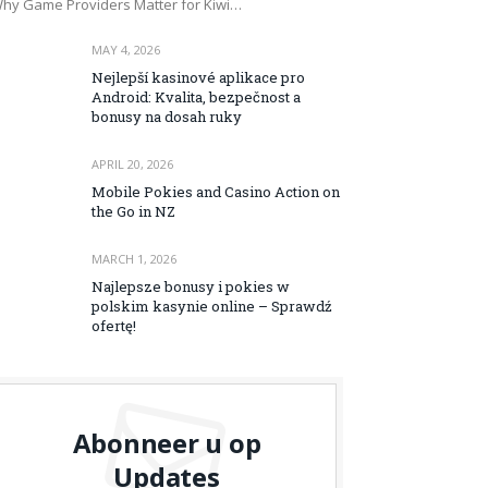
hy Game Providers Matter for Kiwi…
MAY 4, 2026
Nejlepší kasinové aplikace pro
Android: Kvalita, bezpečnost a
bonusy na dosah ruky
APRIL 20, 2026
Mobile Pokies and Casino Action on
the Go in NZ
MARCH 1, 2026
Najlepsze bonusy i pokies w
polskim kasynie online – Sprawdź
ofertę!
Abonneer u op
Updates