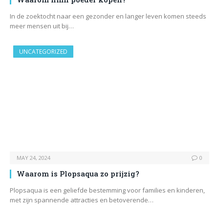
In de zoektocht naar een gezonder en langer leven komen steeds
meer mensen uit bij…
UNCATEGORIZED
MAY 24, 2024
0
Waarom is Plopsaqua zo prijzig?
Plopsaqua is een geliefde bestemming voor families en kinderen,
met zijn spannende attracties en betoverende…