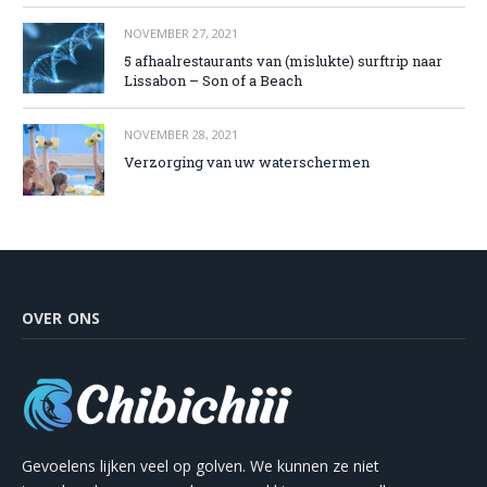
NOVEMBER 27, 2021
5 afhaalrestaurants van (mislukte) surftrip naar
Lissabon – Son of a Beach
NOVEMBER 28, 2021
Verzorging van uw waterschermen
OVER ONS
Gevoelens lijken veel op golven. We kunnen ze niet