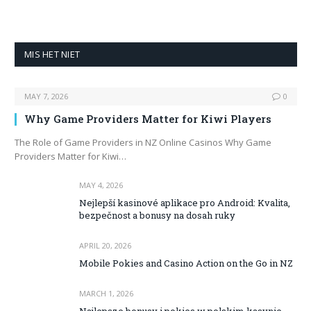
MIS HET NIET
MAY 7, 2026
0
Why Game Providers Matter for Kiwi Players
The Role of Game Providers in NZ Online Casinos Why Game
Providers Matter for Kiwi…
MAY 4, 2026
Nejlepší kasinové aplikace pro Android: Kvalita,
bezpečnost a bonusy na dosah ruky
APRIL 20, 2026
Mobile Pokies and Casino Action on the Go in NZ
MARCH 1, 2026